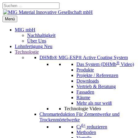
Zum
Suchen …
Inhalt
springen
Menü
Menü
MIG mbH
Nachhaltigkeit
Über Uns
Lohnfertigung
Neu
Technologie
DHMb®
MIG-ESP® Active Coating System
®
Das System (DHMb
Video)
Produkte
Projekte / Referenzen
Downloads
Vertrieb & Beratung
Fassaden
Räume
Mehr als nur weiß
Technologie Video
Chromarteduktion
Für Zementwerke und
Trockenmörtelwerke
6+
Cr
reduzieren
Methoden
Vorteile