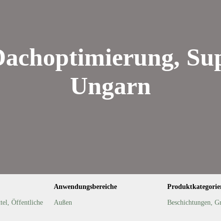
 Dachoptimierung, Sup
Ungarn
Anwendungsbereiche
Produktkategorie
tel
,
Öffentliche
Außen
Beschichtungen
,
Gr