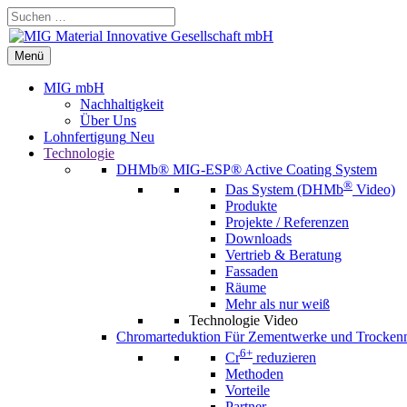
Zum
Suchen …
Inhalt
springen
Menü
Menü
MIG mbH
Nachhaltigkeit
Über Uns
Lohnfertigung
Neu
Technologie
DHMb®
MIG-ESP® Active Coating System
®
Das System (DHMb
Video)
Produkte
Projekte / Referenzen
Downloads
Vertrieb & Beratung
Fassaden
Räume
Mehr als nur weiß
Technologie Video
Chromarteduktion
Für Zementwerke und Trocken
6+
Cr
reduzieren
Methoden
Vorteile
Partner