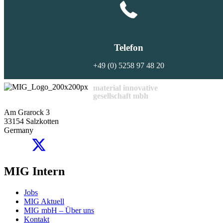
Telefon
+49 (0) 5258 97 48 20
material innovative
gesellschaft mbh
Am Grarock 3
33154 Salzkotten
Germany
MIG Intern
Jobs
MIG Aktuell
MIG mbH – Über uns
Kontakt