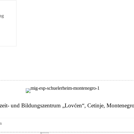
ng
out MIG-ESP® Sealing Primer
izeit- und Bildungszentrum „Lovćen“, Cetinje, Montenegr
n