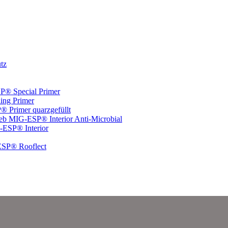
tz
® Special Primer
ng Primer
 Primer quarzgefüllt
MIG-ESP® Interior Anti-Microbial
ESP® Interior
SP® Rooflect