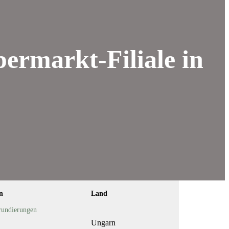
ermarkt-Filiale in
n
Land
undierungen
Ungarn