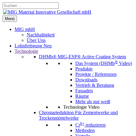
Zum
Suchen …
Inhalt
springen
Menü
Menü
MIG mbH
Nachhaltigkeit
Über Uns
Lohnfertigung
Neu
Technologie
DHMb®
MIG-ESP® Active Coating System
®
Das System (DHMb
Video)
Produkte
Projekte / Referenzen
Downloads
Vertrieb & Beratung
Fassaden
Räume
Mehr als nur weiß
Technologie Video
Chromarteduktion
Für Zementwerke und
Trockenmörtelwerke
6+
Cr
reduzieren
Methoden
Vorteile