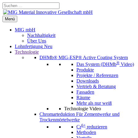
Zum
Suchen …
Inhalt
springen
Menü
Menü
MIG mbH
Nachhaltigkeit
Über Uns
Lohnfertigung
Neu
Technologie
DHMb®
MIG-ESP® Active Coating System
®
Das System (DHMb
Video)
Produkte
Projekte / Referenzen
Downloads
Vertrieb & Beratung
Fassaden
Räume
Mehr als nur weiß
Technologie Video
Chromarteduktion
Für Zementwerke und
Trockenmörtelwerke
6+
Cr
reduzieren
Methoden
Vorteile