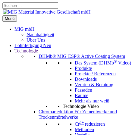
Zum
Suchen …
Inhalt
springen
Menü
Menü
MIG mbH
Nachhaltigkeit
Über Uns
Lohnfertigung
Neu
Technologie
DHMb®
MIG-ESP® Active Coating System
®
Das System (DHMb
Video)
Produkte
Projekte / Referenzen
Downloads
Vertrieb & Beratung
Fassaden
Räume
Mehr als nur weiß
Technologie Video
Chromarteduktion
Für Zementwerke und
Trockenmörtelwerke
6+
Cr
reduzieren
Methoden
Vorteile