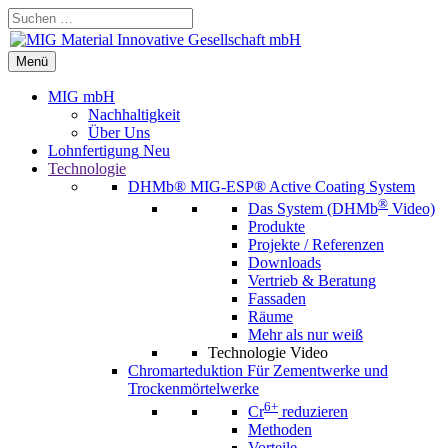
Zum
Suchen …
Inhalt
springen
Menü
Menü
MIG mbH
Nachhaltigkeit
Über Uns
Lohnfertigung
Neu
Technologie
DHMb®
MIG-ESP® Active Coating System
®
Das System (DHMb
Video)
Produkte
Projekte / Referenzen
Downloads
Vertrieb & Beratung
Fassaden
Räume
Mehr als nur weiß
Technologie Video
Chromarteduktion
Für Zementwerke und
Trockenmörtelwerke
6+
Cr
reduzieren
Methoden
Vorteile