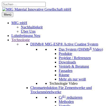
Zum
Suchen …
Inhalt
springen
Menü
Menü
MIG mbH
Nachhaltigkeit
Über Uns
Lohnfertigung
Neu
Technologie
DHMb®
MIG-ESP® Active Coating System
®
Das System (DHMb
Video)
Produkte
Projekte / Referenzen
Downloads
Vertrieb & Beratung
Fassaden
Räume
Mehr als nur weiß
Technologie Video
Chromarteduktion
Für Zementwerke und
Trockenmörtelwerke
6+
Cr
reduzieren
Methoden
Vorteile