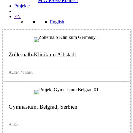
MIG-ESP® Rooflect
Projekte
EN
English
Zollernalb-Klinikum Albstadt
Außen
/
Innen
Gymnasium, Belgrad, Serbien
Außen